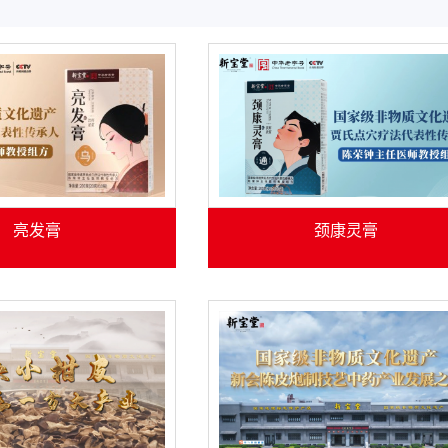
亮发膏
颈康灵膏