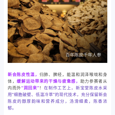
新会陈皮性温，
归肺、脾经，能温和润泽喉咙和身
体，
缓解运动带来的干燥与疲惫感，
助力参赛者从
内而外
“润回来”
！
在制作工艺上，新宝堂陈皮水采
用“细胞破壁、低温冷萃”的现代技术，充分保留新会
陈皮的醇厚韵味和营养成分，汤滑细柔，陈香浓
郁。